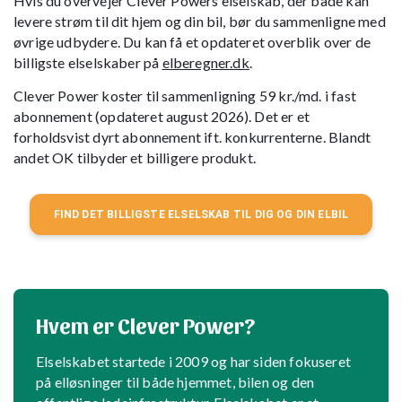
Hvis du overvejer Clever Powers elselskab, der både kan
levere strøm til dit hjem og din bil, bør du sammenligne med
øvrige udbydere. Du kan få et opdateret overblik over de
billigste elselskaber på
elberegner.dk
.
Clever Power koster til sammenligning 59 kr./md. i fast
abonnement (opdateret august 2026). Det er et
forholdsvist dyrt abonnement ift. konkurrenterne. Blandt
andet OK tilbyder et billigere produkt.
FIND DET BILLIGSTE ELSELSKAB TIL DIG OG DIN ELBIL
Hvem er Clever Power?
Elselskabet startede i 2009 og har siden fokuseret
på elløsninger til både hjemmet, bilen og den