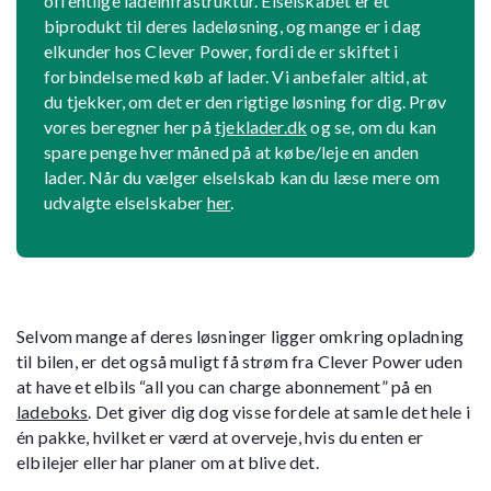
offentlige ladeinfrastruktur. Elselskabet er et
biprodukt til deres ladeløsning, og mange er i dag
elkunder hos Clever Power, fordi de er skiftet i
forbindelse med køb af lader. Vi anbefaler altid, at
du tjekker, om det er den rigtige løsning for dig. Prøv
vores beregner her på
tjeklader.dk
og se, om du kan
spare penge hver måned på at købe/leje en anden
lader. Når du vælger elselskab kan du læse mere om
udvalgte elselskaber
her
.
Selvom mange af deres løsninger ligger omkring opladning
til bilen, er det også muligt få strøm fra Clever Power uden
at have et elbils “all you can charge abonnement” på en
ladeboks
. Det giver dig dog visse fordele at samle det hele i
én pakke, hvilket er værd at overveje, hvis du enten er
elbilejer eller har planer om at blive det.