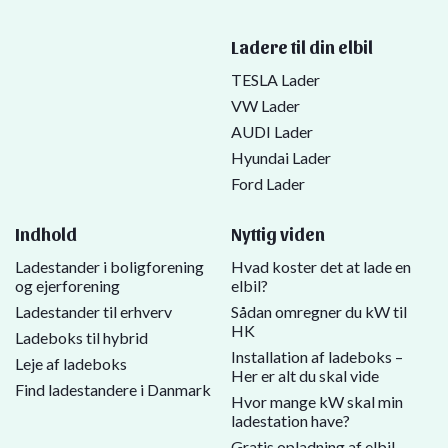
Ladere til din elbil
TESLA Lader
VW Lader
AUDI Lader
Hyundai Lader
Ford Lader
Indhold
Nyttig viden
Ladestander i boligforening
Hvad koster det at lade en
og ejerforening
elbil?
Ladestander til erhverv
Sådan omregner du kW til
HK
Ladeboks til hybrid
Installation af ladeboks –
Leje af ladeboks
Her er alt du skal vide
Find ladestandere i Danmark
Hvor mange kW skal min
ladestation have?
Gratis opladning af elbil