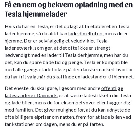
Få en nem og bekvem opladning med en
Tesla hjemmelader
Hvis du har en Tesla, er det oplagt at få etableret en Tesla
lader hjemme, så du altid kan
lade din elbil op
, mens du er
hjemme. Der er selvfølgelig et veludviklet Tesla-
ladenetværk, som gør, at det ofte ikke er strengt
nødvendigt med en lader til Tesla derhjemme, men har du
det, kan du spare både tid og penge. Tesla er kompatible
med alle gængse ladebokse på det danske marked, hvorfor
du har frit valg, når du skal finde en
ladestander til hjemmet
.
Det eneste, du skal gøre, ligesom med andre
offentlige
ladestandere i Danmark
, er at sætte ladestikket i din Tesla
og lade bilen, mens du for eksempel sover eller hygger dig
med familien. Det giver mulighed for, at du kan udnytte de
ofte billigere elpriser om natten, frem for at lade bilen ved
tankstationer om dagen, mens du er på farten.