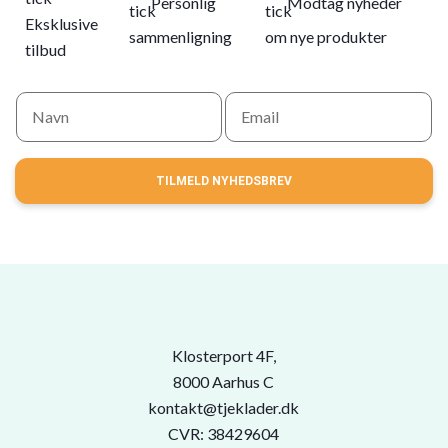
Personlig
Modtag nyheder
Eksklusive
sammenligning
om nye produkter
tilbud
TILMELD NYHEDSBREV
Klosterport 4F,
8000 Aarhus C
kontakt@tjeklader.dk
CVR: 38429604