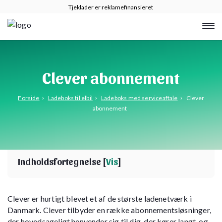
Tjeklader er reklamefinansieret
Clever abonnement
›
›
›
Forside
Ladeboks til elbil
Ladeboks med serviceaftale
Clever
abonnement
Indholdsfortegnelse [
Vis
]
Clever er hurtigt blevet et af de største ladenetværk i
Danmark. Clever tilbyder en række abonnementsløsninger,
der hovedsageligt henvender sig til dig, der kører langt, og