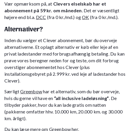
Vær opmærksom på, at
Clevers elselskab har et
abonnement på 59 kr. om måneden
. Det er væsentligt
højere end bl.a.
DCC
(fra 0 kr./md.) og
OK
(fra 0 kr./md.).
Alternativer?
Inden du vælger et Clever abonnement, bør du overveje
alternativerne. Et oplagt alternativ er køb eller leje af en
privat ladestander med forbrugsafhængig betaling. Du kan
prøve vores beregner neden for og teste, om dit forbrug
overstiger abonnementet hos Clever (plus
installationsgebyret på 2.999 kr. ved leje af ladestander hos
Clever).
Særligt
Greenbow
har et alternativ, som du bør overveje,
hvis du gerne vil have en
“all inclusive ladeløsning”
. De
tilbyder pakker, hvor du kan lade gratis om natten
(pakkerne omfatter hhv. 10.000 km, 20.000 km. og 30.000
km. årligt).
Du kan læse mere om
Greenbow her
.