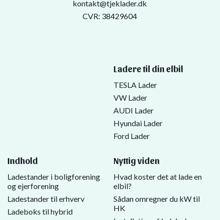
kontakt@tjeklader.dk
CVR: 38429604
Ladere til din elbil
TESLA Lader
VW Lader
AUDI Lader
Hyundai Lader
Ford Lader
Indhold
Nyttig viden
Ladestander i boligforening
Hvad koster det at lade en
og ejerforening
elbil?
Ladestander til erhverv
Sådan omregner du kW til
HK
Ladeboks til hybrid