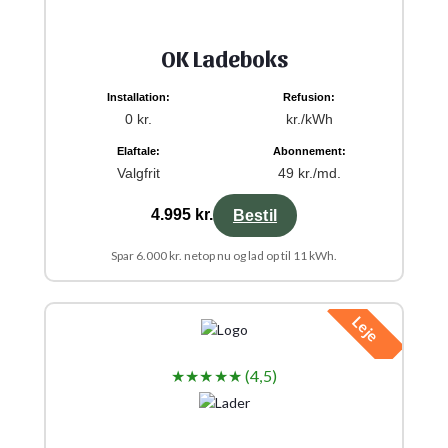
OK Ladeboks
Installation:
Refusion:
0 kr.
kr./kWh
Elaftale:
Abonnement:
Valgfrit
49 kr./md.
4.995 kr.
Bestil
Spar 6.000 kr. netop nu og lad op til 11 kWh.
Leje
★★★★★ (4,5)