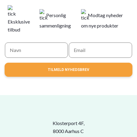
Personlig
Modtag nyheder
Eksklusive
sammenligning
om nye produkter
tilbud
TILMELD NYHEDSBREV
Klosterport 4F,
8000 Aarhus C