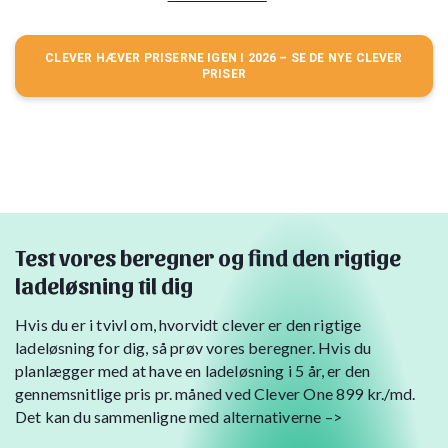
CLEVER HÆVER PRISERNE IGEN I 2026 – SE DE NYE CLEVER
PRISER
Test vores beregner og find den rigtige
ladeløsning til dig
Hvis du er i tvivl om, hvorvidt clever er den rigtige
ladeløsning for dig, så prøv vores beregner. Hvis du
planlægger med at have en ladeløsning i 5 år, er den
gennemsnitlige pris pr. måned ved Clever One 899 kr./md.
Det kan du sammenligne med alternativerne –>