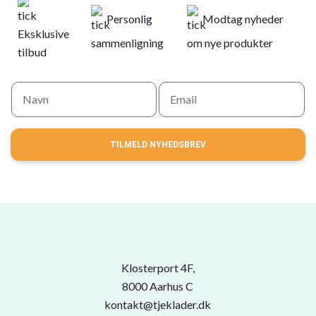
Personlig
Modtag nyheder
Eksklusive
sammenligning
om nye produkter
tilbud
TILMELD NYHEDSBREV
Klosterport 4F,
8000 Aarhus C
kontakt@tjeklader.dk