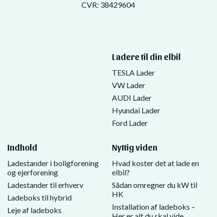
CVR: 38429604
Ladere til din elbil
TESLA Lader
VW Lader
AUDI Lader
Hyundai Lader
Ford Lader
Indhold
Nyttig viden
Ladestander i boligforening
Hvad koster det at lade en
og ejerforening
elbil?
Ladestander til erhverv
Sådan omregner du kW til
HK
Ladeboks til hybrid
Installation af ladeboks –
Leje af ladeboks
Her er alt du skal vide