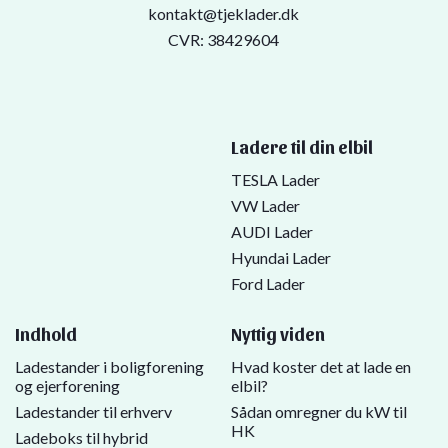
kontakt@tjeklader.dk
CVR: 38429604
Ladere til din elbil
TESLA Lader
VW Lader
AUDI Lader
Hyundai Lader
Ford Lader
Indhold
Nyttig viden
Ladestander i boligforening
Hvad koster det at lade en
og ejerforening
elbil?
Ladestander til erhverv
Sådan omregner du kW til
HK
Ladeboks til hybrid