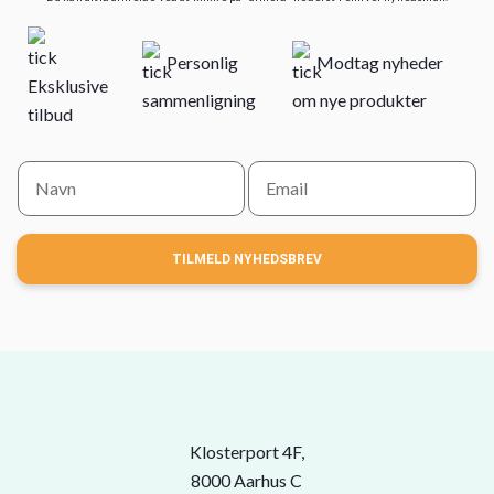
Personlig
Modtag nyheder
Eksklusive
sammenligning
om nye produkter
tilbud
TILMELD NYHEDSBREV
Klosterport 4F,
8000 Aarhus C