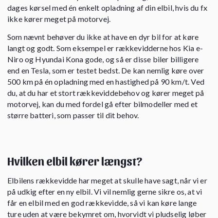
dages kørsel med én enkelt opladning af din elbil, hvis du fx
ikke kører meget på motorvej.
Som nævnt behøver du ikke at have en dyr bil for at køre
langt og godt. Som eksempel er rækkevidderne hos Kia e-
Niro og Hyundai Kona gode, og så er disse biler billigere
end en Tesla, som er testet bedst. De kan nemlig køre over
500 km på én opladning med en hastighed på 90 km/t. Ved
du, at du har et stort rækkeviddebehov og kører meget på
motorvej, kan du med fordel gå efter bilmodeller med et
større batteri, som passer til dit behov.
Hvilken elbil kører længst?
Elbilens rækkevidde har meget at skulle have sagt, når vi er
på udkig efter en ny elbil. Vi vil nemlig gerne sikre os, at vi
får en elbil med en god rækkevidde, så vi kan køre lange
ture uden at være bekymret om, hvorvidt vi pludselig løber