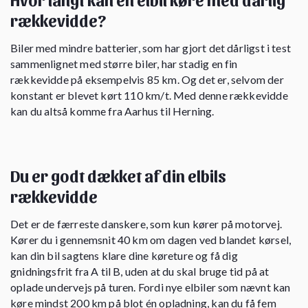
rækkevidde?
Biler med mindre batterier, som har gjort det dårligst i test
sammenlignet med større biler, har stadig en fin
rækkevidde på eksempelvis 85 km. Og det er, selvom der
konstant er blevet kørt 110 km/t. Med denne rækkevidde
kan du altså komme fra Aarhus til Herning.
Du er godt dækket af din elbils
rækkevidde
Det er de færreste danskere, som kun kører på motorvej.
Kører du i gennemsnit 40 km om dagen ved blandet kørsel,
kan din bil sagtens klare dine køreture og få dig
gnidningsfrit fra A til B, uden at du skal bruge tid på at
oplade undervejs på turen. Fordi nye elbiler som nævnt kan
køre mindst 200 km på blot én opladning, kan du få fem