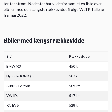
tør for strøm. Nedenfor har vi derfor samlet en liste over
elbiler med den længste rækkevidde ifølge WLTP-tallene
fra maj 2022.
Elbiler med længst rækkevidde
Elbil
Rækkevidde
BMW iX3
450 km
Hyundai IONIQ 5
507 km
Audi Q4 e-tron
509 km
VW ID.4:
517 km
Kia EV6
528 km