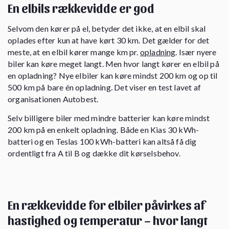
En elbils rækkevidde er god
Selvom den kører på el, betyder det ikke, at en elbil skal
oplades efter kun at have kørt 30 km. Det gælder for det
meste, at en elbil kører mange km pr.
opladning
. Især nyere
biler kan køre meget langt. Men hvor langt kører en elbil på
en opladning? Nye elbiler kan køre mindst 200 km og op til
500 km på bare én opladning. Det viser en test lavet af
organisationen Autobest.
Selv billigere biler med mindre batterier kan køre mindst
200 km på en enkelt opladning. Både en Kias 30 kWh-
batteri og en Teslas 100 kWh-batteri kan altså få dig
ordentligt fra A til B og dække dit kørselsbehov.
En rækkevidde for elbiler påvirkes af
hastighed og temperatur – hvor langt