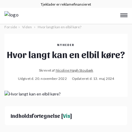
Tjeklader er reklamefinansieret
›
›
Forside
Viden
Hvor langt kan en elbil køre?
NYHEDER
Hvor langt kan en elbil køre?
Skrevet af
Nicoline Høgh Stoubæk
Udgivet d. 20. november 2022
Opdateret d. 13. maj 2024
Indholdsfortegnelse [
Vis
]