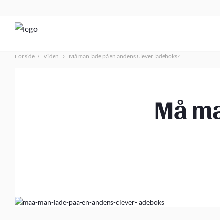
›
›
Forside
Viden
Må man lade på en andens Clever ladeboks?
Må ma