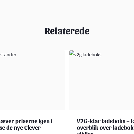
Relaterede
hæver priserne igen i
V2G-klar ladeboks – F
se de nye Clever
overblik over ladebok
elbiler