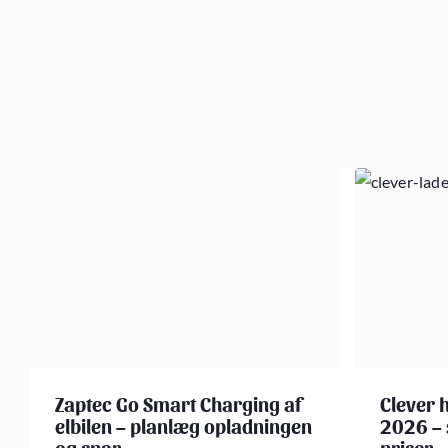
Zaptec Go Smart Charging af
Clever 
elbilen – planlæg opladningen
2026 – 
og spar
priser