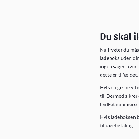
Du skal 
Nu frygter du mås
ladeboks uden din 
ingen sager, hvor 
dette er tilfælde
Hvis du gerne vil 
til. Dermed sikrer
hvilket minimerer 
Hvis ladeboksen bl
tilbagebetaling.