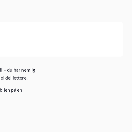
il
– du har nemlig
el del lettere.
bilen på en