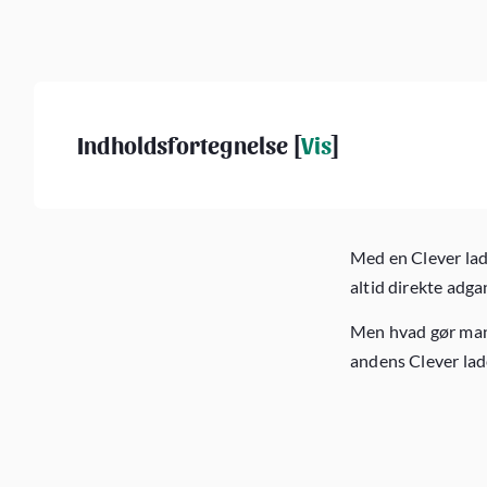
Indholdsfortegnelse [
Vis
]
Med en Clever la
altid direkte adga
Men hvad gør man
andens Clever lad