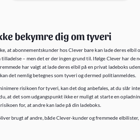
ikke bekymre dig om tyveri
ke, at abonnementskunder hos Clever bare kan lade deres elbil o
tilladelse – men det er der ingen grund til. Ifølge Clever har de n
fremmede har valgt at lade deres elbil på en privat ladeboks uden 
t, kan det nemlig betegnes som tyveri og dermed politianmeldes.
minimere risikoen for tyveri, kan det dog anbefales, at du slår int
 du, at det som udgangspunkt ikke er muligt at starte en opladnin
risikoen for, at andre kan lade på din ladeboks.
iver brugt af andre, både Clever-kunder og fremmede elbilister, 