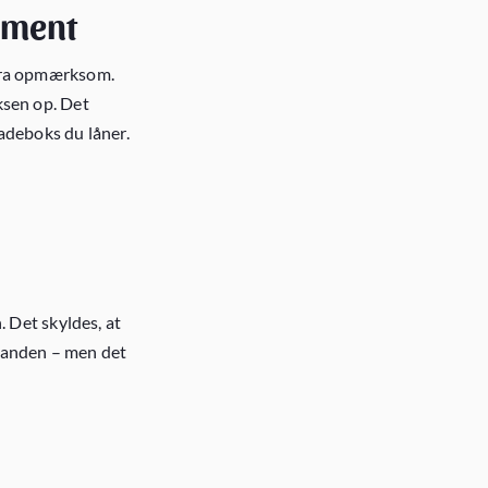
ement
stra opmærksom.
ksen op. Det
ladeboks du låner.
. Det skyldes, at
inanden – men det