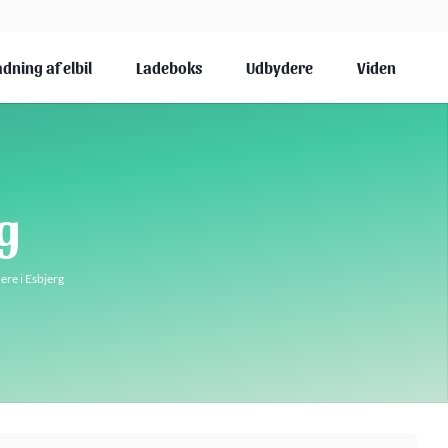
dning af elbil
Ladeboks
Udbydere
Viden
g
ere i Esbjerg