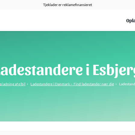
Tjeklader er reklamefinansieret
Opla
Ladestandere i Esbjer
›
›
ladning af elbil
Ladestandere i Danmark – Find ladestander nær dig
Ladestand