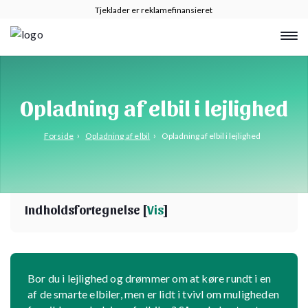
Tjeklader er reklamefinansieret
Opladning af elbil i lejlighed
›
›
Forside
Opladning af elbil
Opladning af elbil i lejlighed
Indholdsfortegnelse [
Vis
]
Bor du i lejlighed og drømmer om at køre rundt i en
af de smarte elbiler, men er lidt i tvivl om muligheden