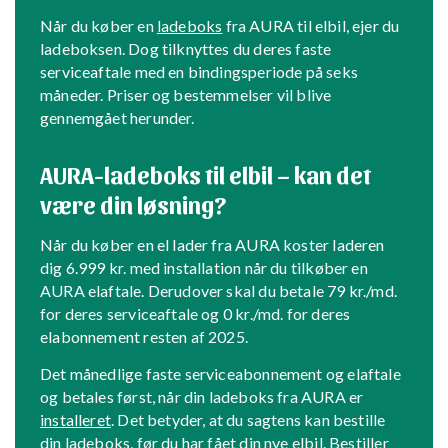
Når du køber en
ladeboks
fra AURA til elbil, ejer du
ladeboksen. Dog tilknyttes du deres faste
serviceaftale med en bindingsperiode på seks
måneder. Priser og bestemmelser vil blive
gennemgået herunder.
AURA-ladeboks til elbil – kan det
være din løsning?
Når du køber en el lader fra AURA koster laderen
dig 6.999 kr. med installation når du tilkøber en
AURA elaftale. Derudover skal du betale 79 kr./md.
for deres serviceaftale og 0 kr./md. for deres
elabonnement resten af 2025.
Det månedlige faste serviceabonnement og elaftale
og betales først, når din ladeboks fra AURA er
installeret
. Det betyder, at du sagtens kan bestille
din ladeboks, før du har fået din nye elbil. Bestiller