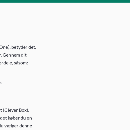
ne), betyder det,
r. Gennem dit
ordele, såsom:
k
t
(Clever Box),
tedet køber du en
 du vælger denne