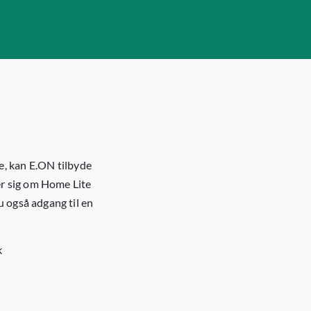
, kan E.ON tilbyde
r sig om Home Lite
u også adgang til en
k