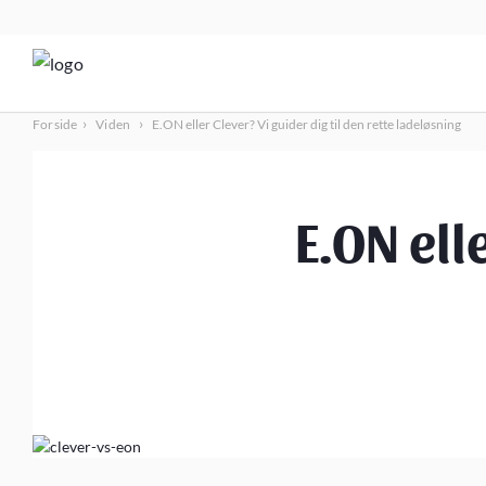
›
›
Forside
Viden
E.ON eller Clever? Vi guider dig til den rette ladeløsning
E.ON ell