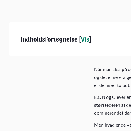
Indholdsfortegnelse [
Vis
]
Når man skal på u
og det er selvfølg
er der især to udb
E.ON og Clever er 
størstedelen af de
dominerer det da
Men hvad er de væ