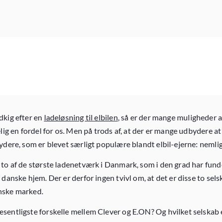
dkig efter en
ladeløsning til elbilen
, så er der mange muligheder 
elig en fordel for os. Men på trods af, at der er mange udbydere a
ydere, som er blevet særligt populære blandt elbil-ejerne: nemli
to af de største ladenetværk i Danmark, som i den grad har fundet
 danske hjem. Der er derfor ingen tvivl om, at det er disse to sel
nske marked.
sentligste forskelle mellem Clever og E.ON? Og hvilket selskab 