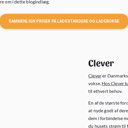
e om i dette blogindlæg.
SAMMENLIGN PRISER PÅ LADESTANDERE OG LADEBOKSE
Clever
Clever
er Danmarks 
vokse.
Hos Clever ka
til ethvert behov.
En af de største for
at nyde godt af der
dem i forbindelse m
du husets strøm til 