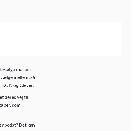
at vælge mellem –
t vælge mellem, så
g E.ON og Clever.
 deres vej til
skaber, som
er bedst? Det kan