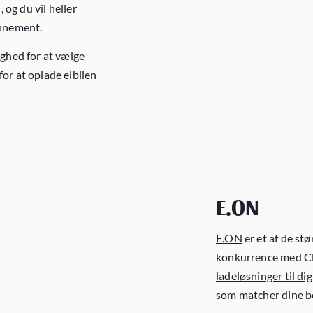
, og du vil heller
onnement.
ighed for at vælge
for at oplade elbilen
E.ON
E.ON
er et af de st
konkurrence med Cl
ladeløsninger til dig
som matcher dine b