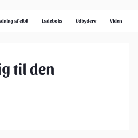
dning af elbil
Ladeboks
Udbydere
Viden
g til den