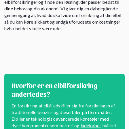
elbilforsikringer og finde den løsning, der passer bedst til
dine behov og din økonomi. Vi giver dig en dybdegående
gennemgang af, hvad du skal vide om forsikring af din elbil,
så du kan køre sikkert og undgå uforudsete omkostninger
hvis uheldet skulle være ude.
Hvorfor er en elbilforsikring
anderledes?
En forsikring af elbil adskiller sig fra forsikringen af
traditionelle benzin- og dieselbiler på flere måder.
Elbiler er teknologisk avancerede køretøjer med
dyre komponenter som batteri og
ladekabel
, hvilket