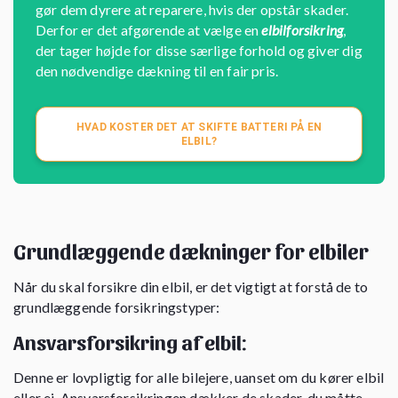
gør dem dyrere at reparere, hvis der opstår skader.
Derfor er det afgørende at vælge en
elbilforsikring
,
der tager højde for disse særlige forhold og giver dig
den nødvendige dækning til en fair pris.
HVAD KOSTER DET AT SKIFTE BATTERI PÅ EN
ELBIL?
Grundlæggende dækninger for elbiler
Når du skal forsikre din elbil, er det vigtigt at forstå de to
grundlæggende forsikringstyper:
Ansvarsforsikring af elbil:
Denne er lovpligtig for alle bilejere, uanset om du kører elbil
eller ej. Ansvarsforsikringen dækker de skader, du måtte