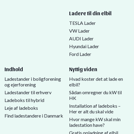
Ladere til din elbil
TESLA Lader
VW Lader
AUDI Lader
Hyundai Lader
Ford Lader
Indhold
Nyttig viden
Ladestander i boligforening
Hvad koster det at lade en
og ejerforening
elbil?
Ladestander til erhverv
Sådan omregner du kW til
HK
Ladeboks til hybrid
Installation af ladeboks –
Leje af ladeboks
Her er alt du skal vide
Find ladestandere i Danmark
Hvor mange kW skal min
ladestation have?
Gratis opladning af elbil