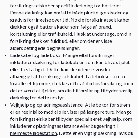
forsikringsselskaber specifik dækning for batteriet.
Denne dækning kan omfatte både pludselige skader og
gradvis forringelse over tid. Nogle forsikringsselskaber
dækker også batteriskader som følge af brand,
kortslutning eller trafikuheld. Husk at undersøge, om din
forsikring dækker fuldt ud, eller om der er visse
aldersbetingede begrænsninger.
Ladekabel og ladeboks: Mange elbilforsikringer
inkluderer dækning for ladekabler, som kan blive stjålet
eller beskadiget. Dette kan ske uden selvrisiko,
afhængigt af forsikringsselskabet.
Ladebokse
, som er
installeret hjemme, dækkes ofte af din husforsikring, men
det er værd at tjekke, om din bilforsikring tilbyder særlig
dækning for dette udstyr.
Vejhjælp og opladningsassistance: At løbe tør for strøm
er en reel risiko med elbiler, især på længere ture. Mange
forsikringsselskaber tilbyder specialiseret vejhjælp, som
inkluderer opladningsassistance eller bugsering til
nærmeste ladestation
. Dette er en vigtig dækning, hvis du