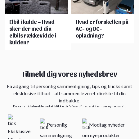
Elbil i kulde – Hvad
Hvad er forskellen på
sker der med din
AC- og DC-
elbils rækkevidde i
opladning?
kulden?
Tilmeld dig vores nyhedsbrev
Få adgang til personlig sammenligning, tips og tricks samt
eksklusive tilbud – alt sammen leveret direkte til din
indbakke.
Du kan altid afmelde ved at klikke på “afmeld” nederst i enhver nyhedsmail.
Personlig
Modtag nyheder
Eksklusive
sammenligning
om nye produkter