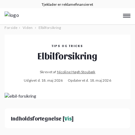
Tjeklader er reklamefinansieret
›
›
Forside
Viden
Elbilforsikring
TIPS OG TRICKS
Elbilforsikring
Skrevet af
Nicoline Høgh Stoubæk
Udgivet d. 18. maj 2026
Opdateret d. 18. maj 2026
Indholdsfortegnelse [
Vis
]